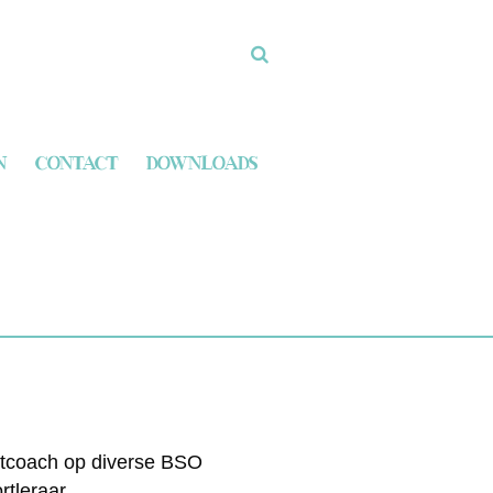
N
CONTACT
DOWNLOADS
rtcoach op diverse BSO
tleraar.