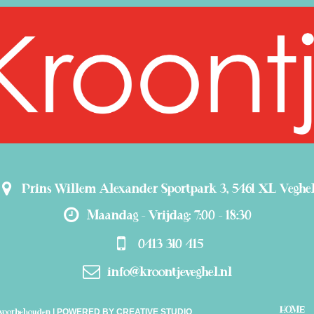
Prins Willem Alexander Sportpark 3, 5461 XL Veghe
Maandag - Vrijdag: 7:00 - 18:30
0413 310 415
info@kroontjeveghel.nl
HOME
| POWERED BY CREATIVE STUDIO
n voorbehouden