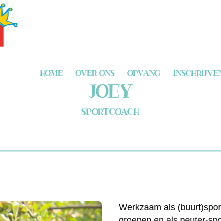
HOME
OVER ONS
OPVANG
INSCHRIJVE
JOEY
SPORTCOACH
Werkzaam als (buurt)spo
groepen en als peuter-spor