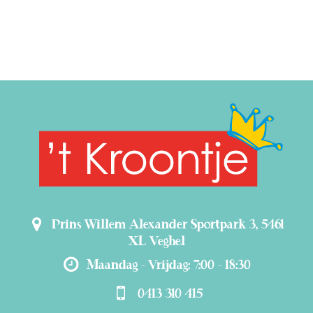
Prins Willem Alexander Sportpark 3, 5461
XL Veghel
Maandag - Vrijdag: 7:00 - 18:30
0413 310 415